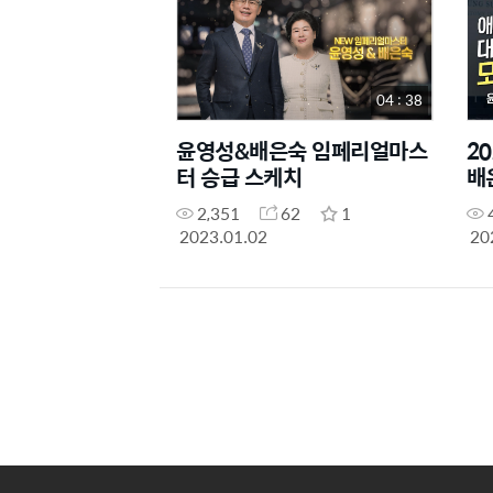
04 : 38
윤영성&배은숙 임페리얼마스
2
터 승급 스케치
배
2,351
62
1
2023.01.02
20