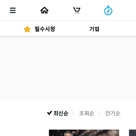
필수시청
기업
경영자 메세지
292
발행물
최신순
조회순
인기순