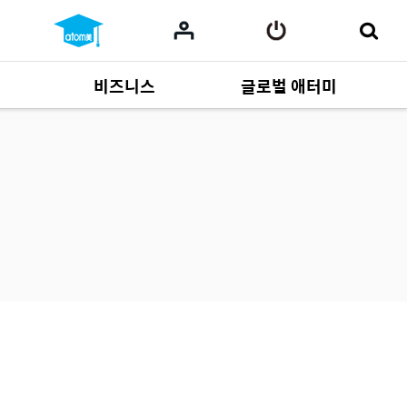
비즈니스
글로벌 애터미
사업 자료
165
Multi-language
551