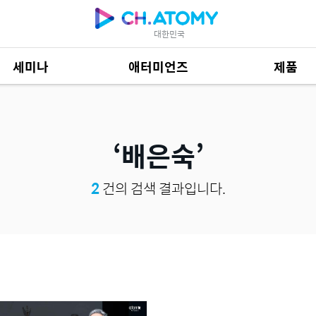
대한민국
세미나
애터미언즈
제품
제품 자료
684
배은숙
2
건의 검색 결과입니다.