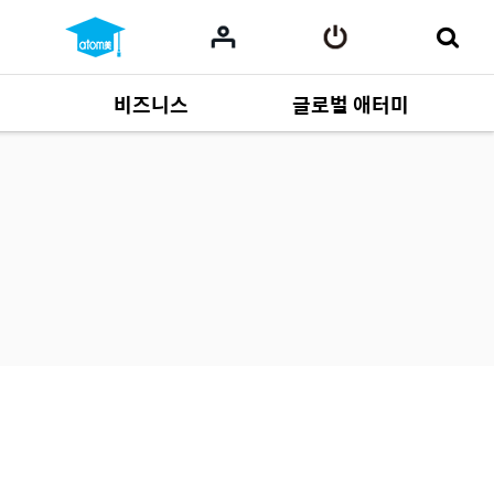
비즈니스
글로벌 애터미
사업 자료
165
Multi-language
551