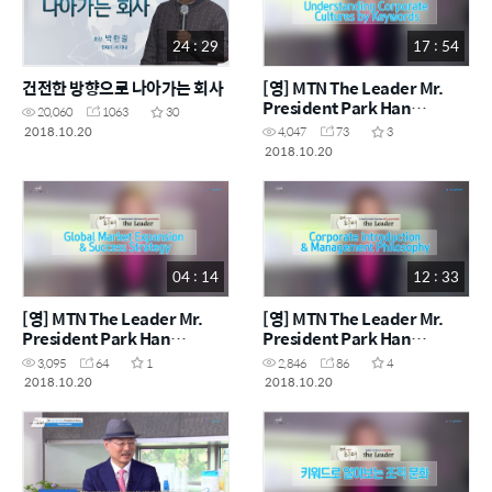
24 : 29
17 : 54
건전한 방향으로 나아가는 회사
[영] MTN The Leader Mr.
President Park Han
20,060
1063
30
gil_Understanding
2018.10.20
4,047
73
3
Corporate Cultures by
2018.10.20
Keywords
04 : 14
12 : 33
[영] MTN The Leader Mr.
[영] MTN The Leader Mr.
President Park Han
President Park Han
gil_Global Market
gil_Corporate introduction
3,095
64
1
2,846
86
4
Expansion & Success
& Management Philosophy
2018.10.20
2018.10.20
Strategy