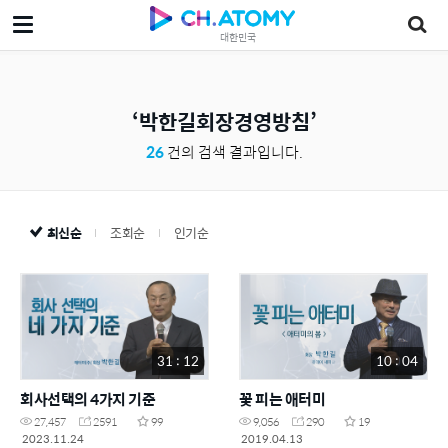
대한민국
박한길회장경영방침
26
건의 검색 결과입니다.
최신순
조회순
인기순
31 : 12
10 : 04
회사선택의 4가지 기준
꽃 피는 애터미
27,457
2591
99
9,056
290
19
2023.11.24
2019.04.13