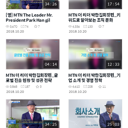
34 : 26
17 : 54
[영] MTN The Leader Mr.
MTN 더 리더 박한길회장편_키
President Park Han gil
워드로 알아보는 조직 문화
3,670
74
7
4,336
133
7
2018.10.20
2018.10.20
04 : 14
12 : 33
MTN 더 리더 박한길회장편_글
MTN 더 리더 박한길회장편_기
로벌 진출 현황 및 성공 전략
업 소개 및 경영 철학
3,868
187
3
4,610
208
11
2018.10.20
2018.10.20
34 : 25
25 : 03