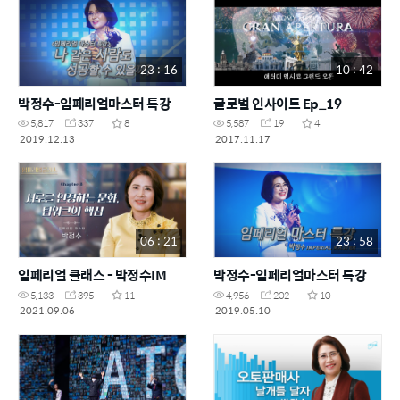
23 : 16
10 : 42
박정수-임페리얼마스터 특강
글로벌 인사이트 Ep_19
5,817
337
8
5,587
19
4
2019.12.13
2017.11.17
06 : 21
23 : 58
임페리얼 클래스 - 박정수IM
박정수-임페리얼마스터 특강
5,133
395
11
4,956
202
10
2021.09.06
2019.05.10