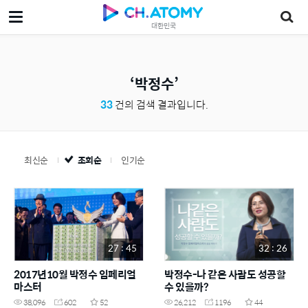
대한민국
박정수
33
건의 검색 결과입니다.
최신순
조회순
인기순
27 : 45
32 : 26
2017년10월 박정수 임페리얼
박정수-나 같은 사람도 성공할
마스터
수 있을까?
38,096
602
52
26,212
1196
44