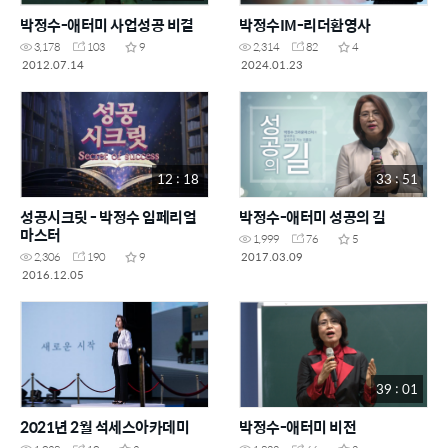
박정수-애터미 사업성공 비결
박정수IM-리더환영사
3,178
103
9
2,314
82
4
2012.07.14
2024.01.23
12 : 18
33 : 51
성공시크릿 - 박정수 임페리얼
박정수-애터미 성공의 길
마스터
1,999
76
5
2017.03.09
2,306
190
9
2016.12.05
39 : 01
2021년 2월 석세스아카데미
박정수-애터미 비전