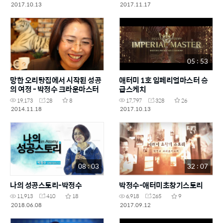
2017.10.13
2017.11.17
05 : 53
망한 오리탕집에서 시작된 성공
애터미 1호 임페리얼마스터 승
의 여정 - 박정수 크라운마스터
급스케치
19,173
28
8
17,797
328
26
2014.11.18
2017.10.13
08 : 03
32 : 07
나의 성공스토리-박정수
박정수-애터미초창기스토리
11,913
410
18
6,918
265
9
2018.06.08
2017.09.12