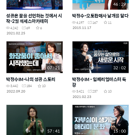
46 : 29
성공은 꿈을 선언하는 것에서 시
박정수-오토판매사 날개를 달다
작-2월 석세스아카데미
4,197
167
11
2015.11.17
4,242
69
6
2021.02.25
07 : 21
32 : 02
박정수IM-나의 성공 스토리
박정수IM - 임페리얼마스터 특
강
3,442
184
10
2022.09.20
3,421
237
10
2021.02.23
57 : 41
15 : 00