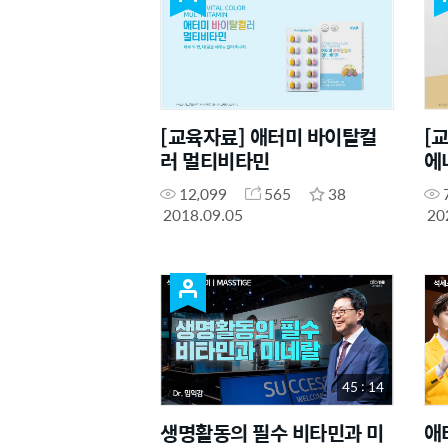
[교육자료] 애터미 바이탈컬
[
러 멀티비타민
에
12,099
565
38
2018.09.05
20
45 : 14
생명활동의 필수 비타민과 미
애