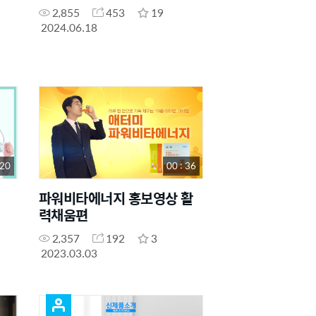
2,855
453
19
2024.06.18
 20
00 : 36
파워비타에너지 홍보영상 활
력채움편
2,357
192
3
2023.03.03