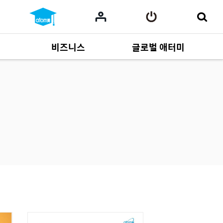
비즈니스
글로벌 애터미
사업 자료
165
Multi-language
551