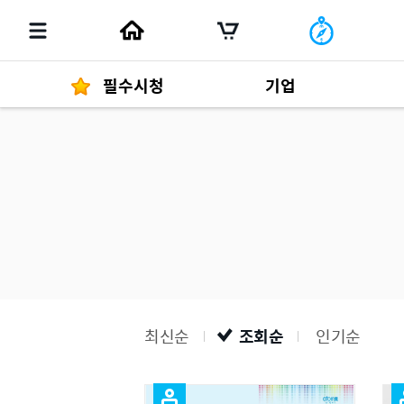
필수시청
기업
경영자 메세지
292
발행물
최신순
조회순
인기순