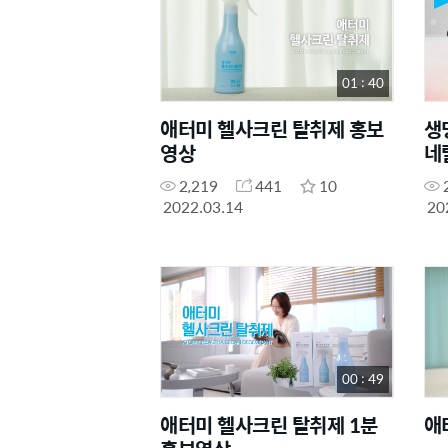
01 : 40
애터미 헬사크린 탈취제 홍보
생
영상
네
2,219
441
10
2022.03.14
20
00 : 49
애터미 헬사크린 탈취제 1분
애