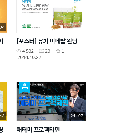
 04
비
[포스터] 유기 미네랄 원당
4,582
23
1
2014.10.22
 43
24 : 07
영
애터미 프로팩타민