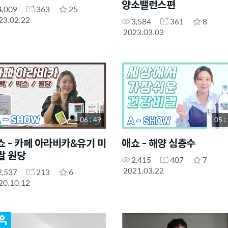
양소밸런스편
4,009
363
25
23.02.22
3,584
361
8
2023.03.03
06 : 49
05 :
쇼 - 카페 아라비카&유기 미
애쇼 - 해양 심층수
랄 원당
2,415
407
7
2021.03.22
2,537
213
6
20.10.12