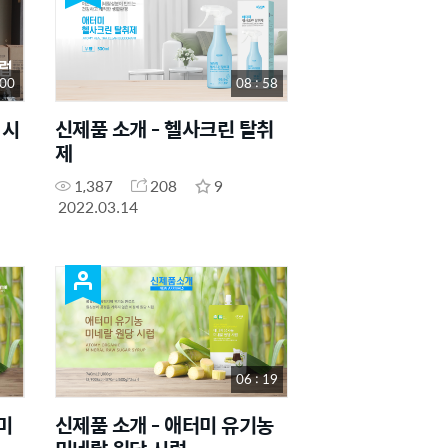
 00
08 : 58
 시
신제품 소개 - 헬사크린 탈취
제
1,387
208
9
2022.03.14
06 : 19
미
신제품 소개 - 애터미 유기농