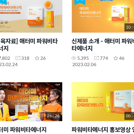
10 :
교육자료] 애터미 파워비타
신제품 소개 - 애터미 파워
너지
타에너지
7,802
318
26
5,395
774
46
23.02.24
2023.02.06
26 : 26
00 :
터미 파워비타에너지
파워비타에너지 홍보영상 