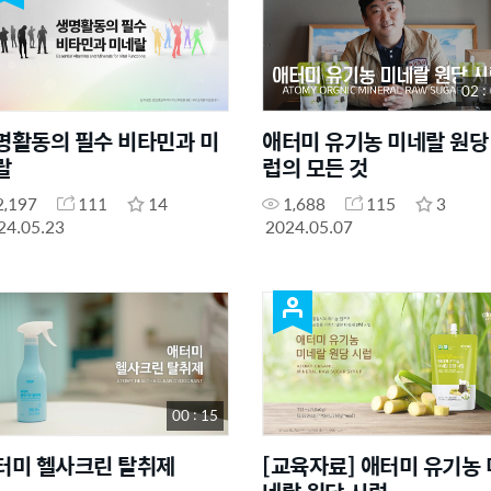
02 :
명활동의 필수 비타민과 미
애터미 유기농 미네랄 원당
랄
럽의 모든 것
2,197
111
14
1,688
115
3
24.05.23
2024.05.07
00 : 15
터미 헬사크린 탈취제
[교육자료] 애터미 유기농 