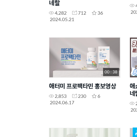
네랄
20
4,282
712
36
2024.05.21
00 : 38
애터미 프로팩타민 홍보영상
애
네
2,853
230
6
2024.06.17
20