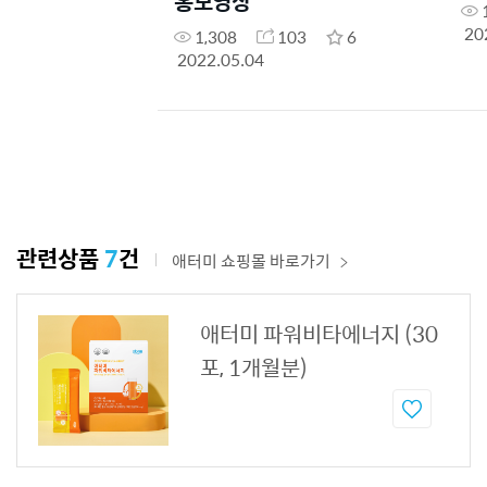
홍보영상
20
1,308
103
6
2022.05.04
관련상품
7
건
애터미 쇼핑몰 바로가기
애터미 파워비타에너지 (30
포, 1개월분)