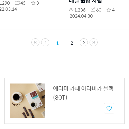
네랄 원당 시럽
1,290
45
3
22.03.14
1,236
60
4
2024.04.30
1
2
애터미 카페 아라비카 블랙
(80T)