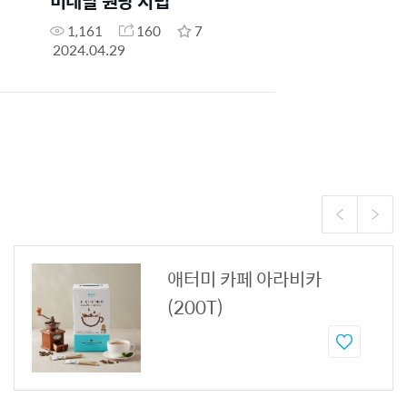
미네랄 원당 시럽
1,161
160
7
2024.04.29
애터미 카페 아라비카
(200T)