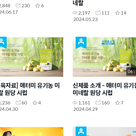
네랄
2,848
230
6
24.06.17
2,197
111
14
2024.05.23
06 :
교육자료] 애터미 유기농 미
신제품 소개 - 애터미 유기
랄 원당 시럽
미네랄 원당 시럽
1,236
60
4
1,161
160
7
24.04.30
2024.04.29