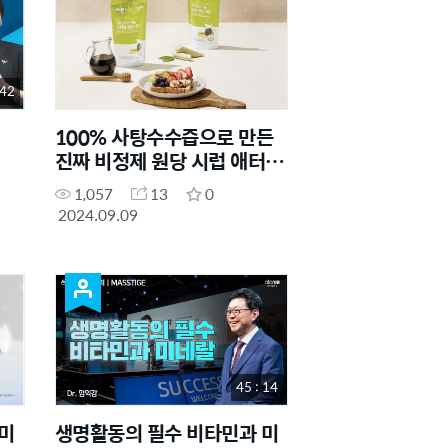
 42
100% 사탕수수즙으로 만든
진짜 비정제 원당 시럽 애터미
유기농 미네랄 원당 시럽
1,057
13
0
2024.09.09
45 : 14
미
생명활동의 필수 비타민과 미