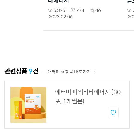
타에너지
글
뉴
5,395
774
46
2023.02.06
20
관련상품
9
건
애터미 쇼핑몰 바로가기
애터미 파워비타에너지 (30
포, 1개월분)