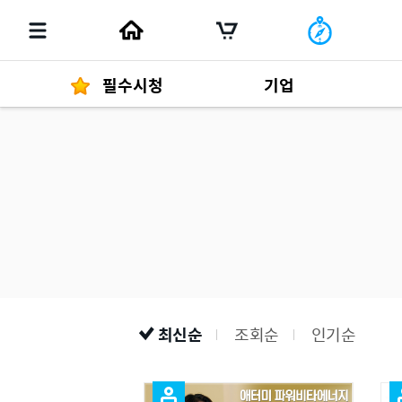
필수시청
기업
경영자 메세지
292
발행물
최신순
조회순
인기순