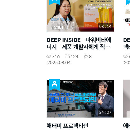
08 : 14
DEEP INSIDE - 파워비타에
DE
너지 - 제품 개발자에게 직접
팩
듣는 제품 이야기
접
716
124
8
2025.08.04
20
24 : 07
애터미 프로팩타민
애