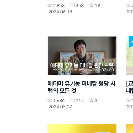
2,853
453
19
2024.06.18
20
02 : 00
애터미 유기농 미네랄 원당 시
[
럽의 모든 것
네
1,686
115
3
2024.05.07
20