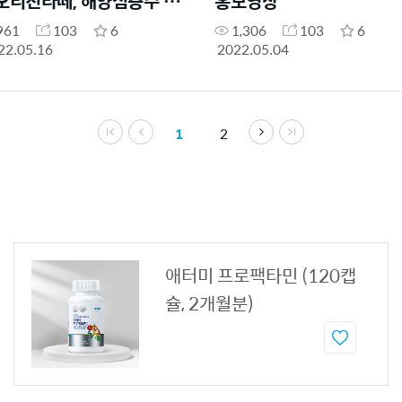
오리진라떼, 해양심층수 리
홍보영상
얼
961
103
6
1,306
103
6
22.05.16
2022.05.04
1
2
애터미 프로팩타민 (120캡
슐, 2개월분)