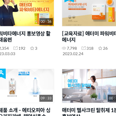
00 : 36
워비타에너지 홍보영상 활
[교육자료] 애터미 파워비
채움편
에너지
2,354
192
3
7,798
318
26
23.03.03
2023.02.24
09 : 33
00 :
제품 소개 - 에티오피아 싱
애터미 헬사크린 탈취제 1