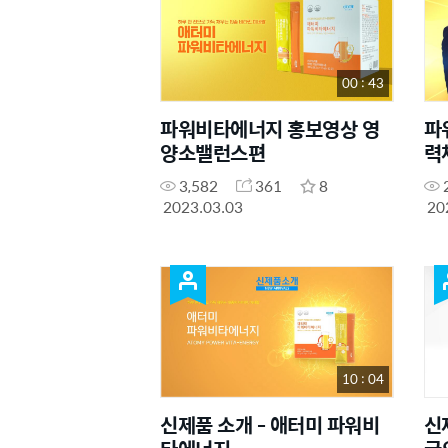
00 : 43
파워비타에너지 홍보영상 영
파
양소밸런스편
력
3,582
361
8
2023.03.03
20
10 : 04
신제품 소개 - 애터미 파워비
신