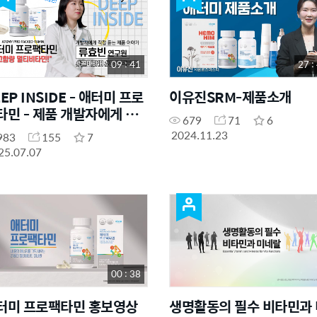
09 : 41
27 :
EP INSIDE - 애터미 프로
이유진SRM-제품소개
타민 - 제품 개발자에게 직
679
71
6
 듣는 제품 이야기
2024.11.23
983
155
7
25.07.07
00 : 38
터미 프로팩타민 홍보영상
생명활동의 필수 비타민과 