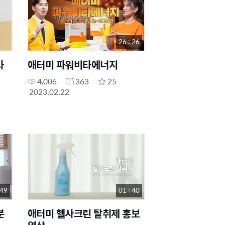
26 : 26
타
애터미 파워비타에너지
4,006
363
25
2023.02.22
 49
01 : 40
분
애터미 헬사크린 탈취제 홍보