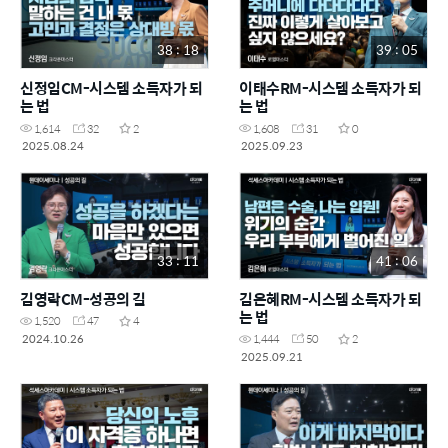
38 : 18
39 : 05
신정임CM-시스템 소득자가 되
이태수RM-시스템 소득자가 되
는 법
는 법
1,614
32
2
1,608
31
0
2025.08.24
2025.09.23
33 : 11
41 : 06
김영락CM-성공의 길
김은혜RM-시스템 소득자가 되
는 법
1,520
47
4
2024.10.26
1,444
50
2
2025.09.21