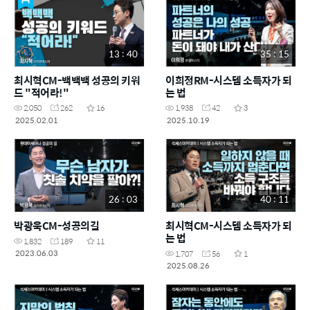
13 : 40
35 : 15
최시혁CM-백백백 성공의 키워
이희정RM-시스템 소득자가 되
드 "적어라!"
는 법
2,050
262
16
1,938
42
3
2025.02.01
2025.10.19
26 : 03
40 : 11
박광욱CM-성공의길
최시혁CM-시스템 소득자가 되
는 법
1,832
189
11
2023.06.03
1,707
56
1
2025.08.26