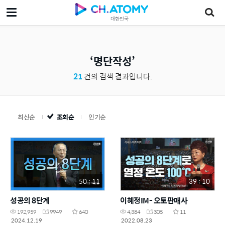
대한민국
명단작성
21
건의 검색 결과입니다.
최신순
조회순
인기순
50 : 11
39 : 10
성공의 8단계
이혜정IM- 오토판매사
192,959
9949
640
4,384
305
11
2024.12.19
2022.08.23