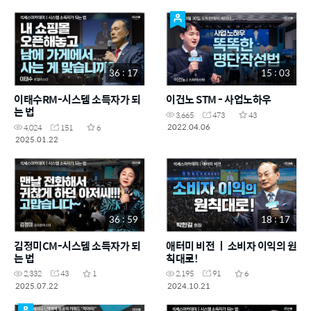
36 : 17
15 : 03
이태수RM-시스템 소득자가 되
이건노 STM - 사업노하우
는 법
3,665
473
43
2022.04.06
4,024
151
6
2025.01.22
36 : 59
18 : 17
김정미CM-시스템 소득자가 되
애터미 비전 ㅣ 소비자 이익의 원
는 법
칙대로!
2,332
43
1
2,195
91
6
2025.07.22
2024.10.21