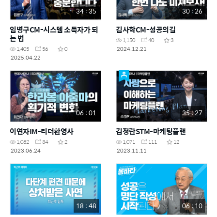
34 : 35
30 : 26
임병구CM-시스템 소득자가 되
김사학CM-성공의길
는 법
1,150
40
3
2024.12.21
1,405
56
0
2025.04.22
06 : 01
35 : 27
이연자IM-리더환영사
김정란STM-마케팅플랜
1,082
34
2
1,071
111
12
2023.06.24
2023.11.11
18 : 48
06 : 10