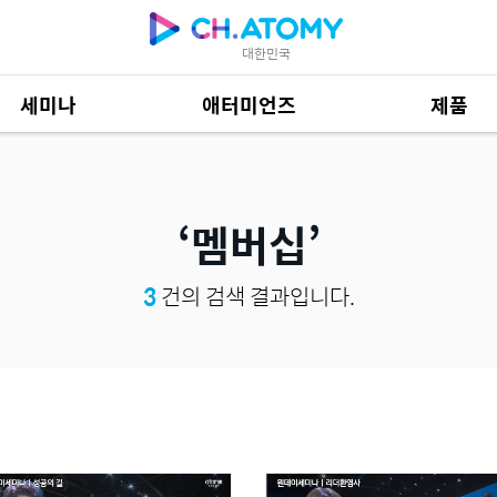
대한민국
세미나
애터미언즈
제품
제품 자료
685
멤버십
3
건의 검색 결과입니다.