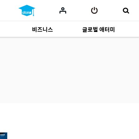
비즈니스
글로벌 애터미
사업 자료
165
Multi-language
551