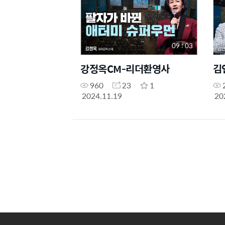
09 : 03
강정옥CM-리더환영사
김
960
23
1
2024.11.19
20