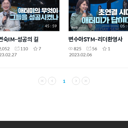
45 : 59
05 :
연숙IM-성공의 길
변수아STM-리더환영사
2,052
110
7
825
56
1
23.02.27
2023.02.06
1