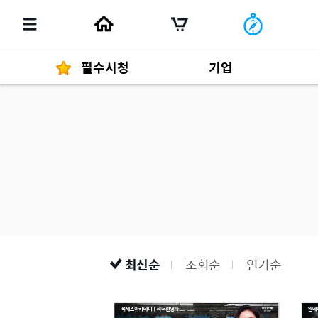
필수시청
기업
경영자 메세지
292
발행물
최신순
조회순
인기순