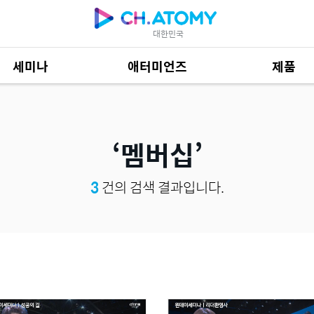
대한민국
세미나
애터미언즈
제품
제품 자료
685
멤버십
3
건의 검색 결과입니다.