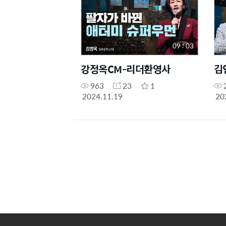
09 : 03
강정옥CM-리더환영사
김
963
23
1
2024.11.19
20