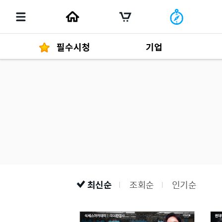
필수시청
기업
경영자 메세지
292
발행물
최신순
조회순
인기순