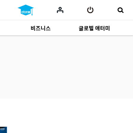
비즈니스
글로벌 애터미
사업 자료
165
Multi-language
551