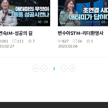
45 : 59
05 :
연숙IM-성공의 길
변수아STM-리더환영사
2,061
111
7
827
56
1
23.02.27
2023.02.06
1