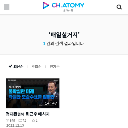
대한민국
매일설거지
1
건의 검색 결과입니다.
최신순
조회순
인기순
14 : 49
정재관DM-퇴근후 메시지
895
72
1
2022.12.13