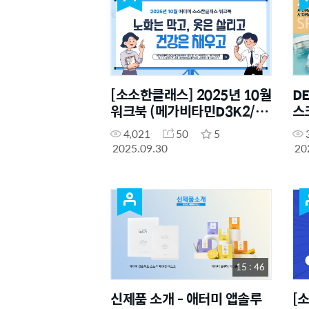
[소소한클래스] 2025년 10월
DE
워크북 (메가비타민D3K2/필
스크
링젤, 시너지앰플0번, 마린앰
제
4,021
50
5
플 겔마스크/울앤다운 세제,
품
2025.09.30
20
올인원캡슐세탁세제, 얼룩제
거제/SALES1)
15 : 46
신제품 소개 - 애터미 앱솔루
[