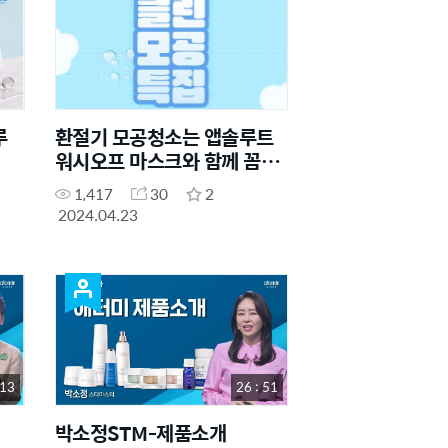
루
환절기 모공청소는 앱솔루트
워시오프 마스크와 함께 꼼꼼
하게!
1,417
30
2
2024.04.23
 13
26 : 51
박소정STM-제품소개