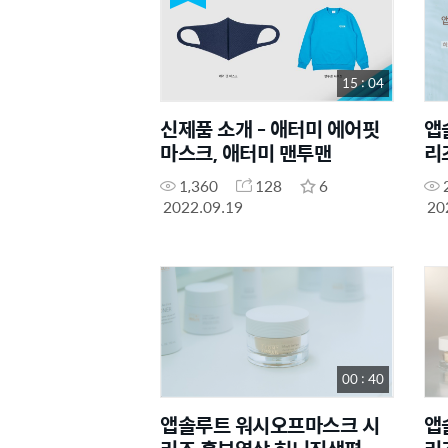
15 : 04
신제품 소개 - 애터미 에어핏
앱
마스크, 애터미 맨투맨
리
1,360
128
6
2022.09.19
20
00 : 40
앱솔루트 워시오프마스크 시
앱