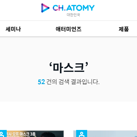
대한민국
세미나
애터미언즈
제품
제품 자료
685
마스크
52
건의 검색 결과입니다.