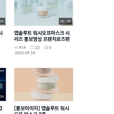
 36
00 : 38
시
앱솔루트 워시오프마스크 시
리즈 홍보영상 프렌치로즈편
914
22
0
2022.09.14
 34
3
[홍보이미지] 앱솔루트 워시