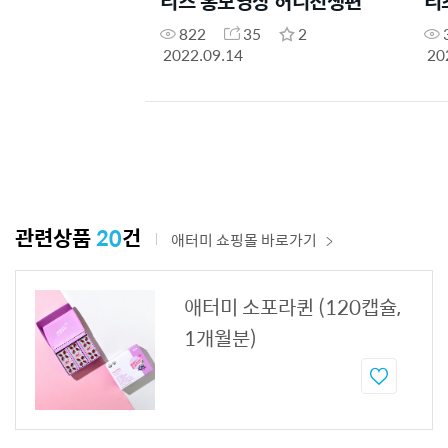
리즈 홍보영상 허니진생편
리
822
35
2
2022.09.14
20
관련상품
20
건
애터미 쇼핑몰 바로가기
애터미 소포라퀸 (120캡슐,
1개월분)