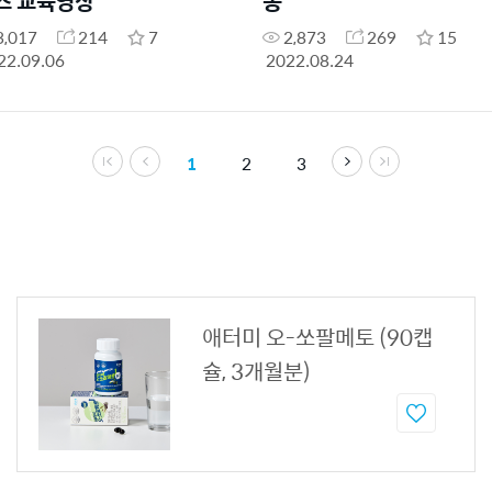
즈 교육영상
종
3,017
214
7
2,873
269
15
22.09.06
2022.08.24
1
2
3
애터미 오-쏘팔메토 (90캡
슐, 3개월분)