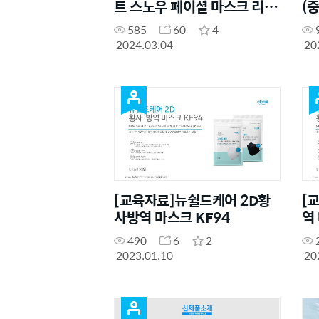
트 스노우 페이셜 마스크 리뉴
(
얼 & 애터미 블렌딩 티 (단품)
스
585
60
4
나
2024.03.04
20
[교육자료]뉴쉴드케어 2D황
[
사방역 마스크 KF94
역
490
6
2
2023.01.10
20