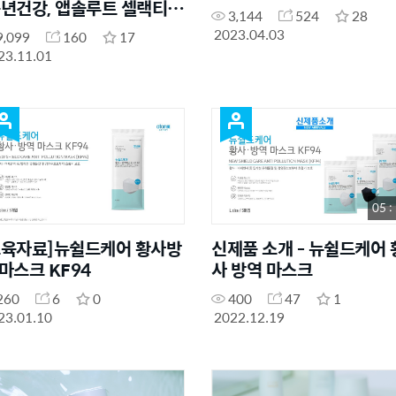
중년건강, 앱솔루트 셀랙티브
3,144
524
28
킨케어, 앱솔루트 24K 골드
2023.04.03
9,099
160
17
이트 마스크, 세일즈)
23.11.01
05 :
교육자료]뉴쉴드케어 황사방
신제품 소개 - 뉴쉴드케어 
 마스크 KF94
사 방역 마스크
260
6
0
400
47
1
23.01.10
2022.12.19