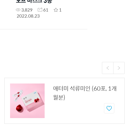
오프 마스크 3종
3,829
61
1
2022.08.23
애터미 석류미인 (60포, 1개
월분)