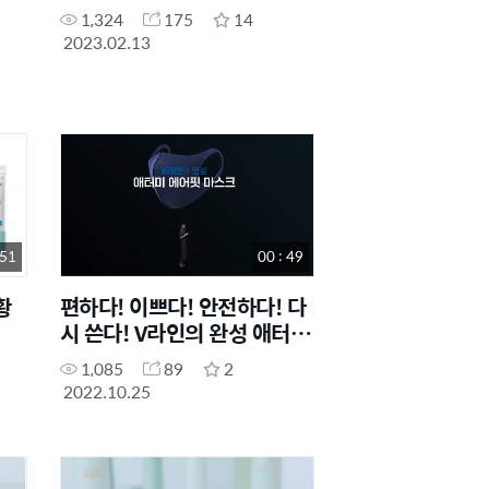
1,324
175
14
2023.02.13
 51
00 : 49
황
편하다! 이쁘다! 안전하다! 다
시 쓴다! V라인의 완성 애터미
에어핏 마스크
1,085
89
2
2022.10.25