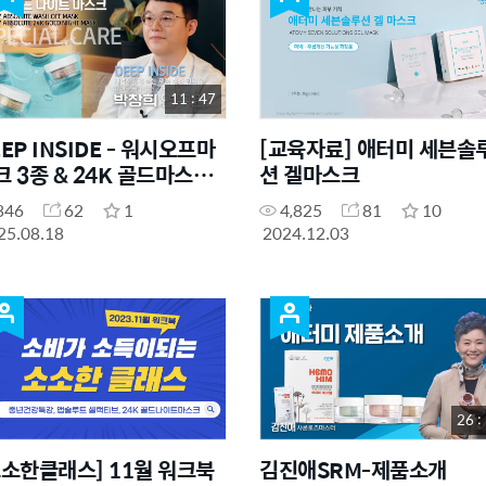
11 : 47
EP INSIDE - 워시오프마
[교육자료] 애터미 세븐솔
 3종 & 24K 골드마스크 -
션 겔마스크
품 개발자에게 직접 듣는 제
346
62
1
4,825
81
10
 이야기
25.08.18
2024.12.03
26 :
소소한클래스] 11월 워크북
김진애SRM-제품소개