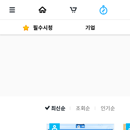
필수시청
기업
경영자 메세지
292
발행물
최신순
조회순
인기순