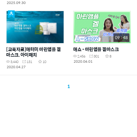
마스크/울앤다운 세제, 올인원
2025.09.30
캡슐세탁세제, 얼룩제거
제/SALES1)
09 : 48
[교육자료]애터미 마린앰플 겔
애쇼 - 마린앰플 겔마스크
마스크, 아이패치
2,456
301
8
2020.06.01
3,440
131
10
2020.04.27
1