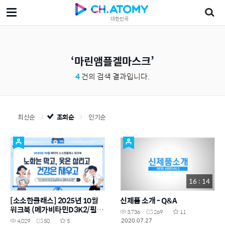
대한민국
마린앰플겔마스크
4
건의 검색 결과입니다.
최신순
조회순
인기순
16 : 14
[소소한클래스] 2025년 10월
신제품 소개 - Q&A
워크북 (메가비타민D3K2/필링
3,736
269
11
젤, 시너지앰플0번, 마린앰플 겔
2020.07.27
4,029
50
5