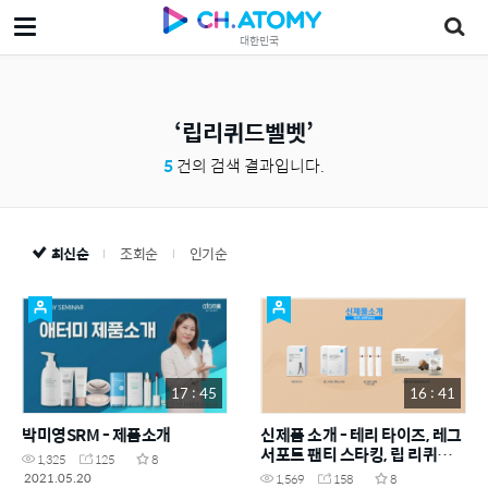
대한민국
립리퀴드벨벳
5
건의 검색 결과입니다.
최신순
조회순
인기순
17 : 45
16 : 41
박미영SRM - 제품소개
신제품 소개 - 테리 타이즈, 레그
서포트 팬티 스타킹, 립 리퀴드
1,325
125
8
벨벳, 흑마늘 진액
2021.05.20
1,569
158
8