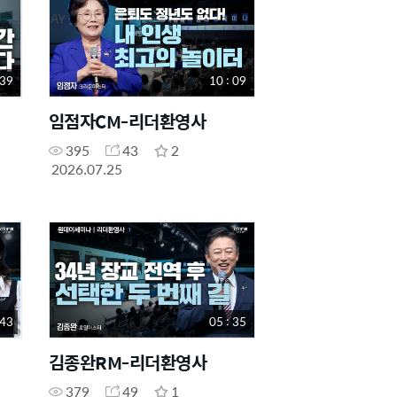
 39
10 : 09
임점자CM-리더환영사
395
43
2
2026.07.25
 43
05 : 35
김종완RM-리더환영사
379
49
1