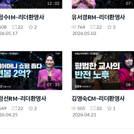
12 : 02
07 :
정수IM-리더환영사
유서경RM-리더환영사
508
22
2
764
22
3
26.05.17
2026.05.02
07 : 33
08 :
ᆷ정선RM-리더환영사
김영숙CM-리더환영사
549
22
2
505
33
1
26.04.25
2026.04.21