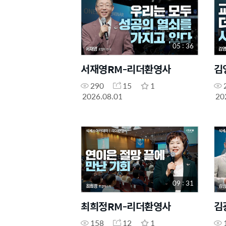
05 : 36
서재영RM-리더환영사
김
290
15
1
2026.08.01
20
09 : 31
최희정RM-리더환영사
김
158
12
1