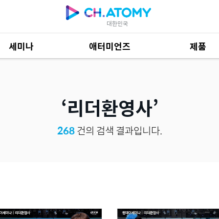
대한민국
세미나
애터미언즈
제품
제품 자료
684
리더환영사
268
건의 검색 결과입니다.