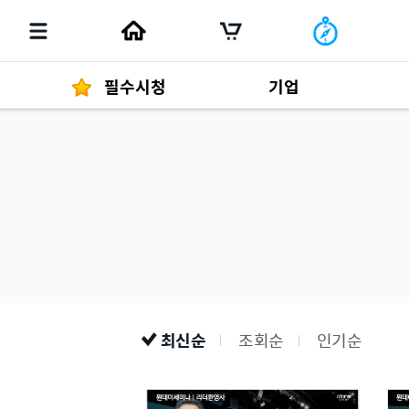
필수시청
기업
경영자 메세지
292
발행물
최신순
조회순
인기순