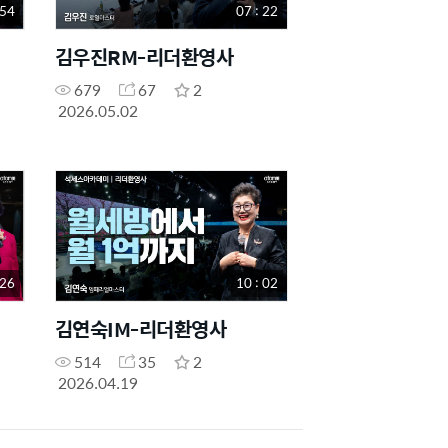
 54
07 : 22
김우진RM-리더환영사
679
67
2
2026.05.02
 26
10 : 02
김연숙IM-리더환영사
514
35
2
2026.04.19