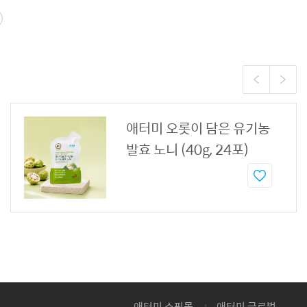
애터미 오롯이 담은 유기농
발효 노니 (40g, 24포)
애터미 쇼핑몰
애터미 글로벌