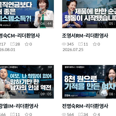
06 : 44
05 :
영숙CM-리더환영사
조영서RM-리더환영사
217
28
0
345
11
0
26.08.01
2026.07.25
09 : 05
08 :
광열IM-리더환영사
전명숙RM-리더환영사
166
11
0
564
34
4