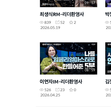
09 : 17
최생식RM-리더환영사
박
839
52
2
2026.05.19
20
08 : 59
이연자IM-리더환영사
기
526
23
0
2026.04.25
20