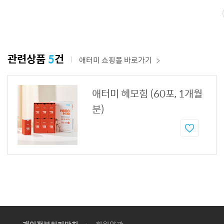
관련상품
5
건
애터미 쇼핑몰 바로가기
애터미 헤모힘 (60포, 1개월
분)