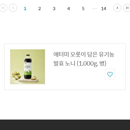
1
2
3
4
5
14
애터미 오롯이 담은 유기농
발효 노니 (1,000g, 병)