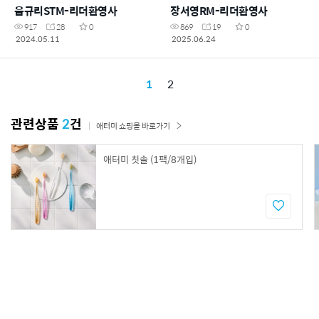
음규리STM-리더환영사
장서영RM-리더환영사
917
28
0
869
19
0
2024.05.11
2025.06.24
1
2
관련상품
2
건
애터미 쇼핑몰 바로가기
애터미 칫솔 (1팩/8개입)