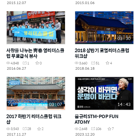
2015.12.07
2015.01.06
03 : 30
사랑을 나누는 靑春 영리더스클
2018 상반기 로열리더스클럽
럽 무료급식 봉사
워크샵
4,848
1
0
3,660
51
4
2016.06.27
2018.06.18
03 : 07
14 : 43
2017 하반기 리더스클럽 워크
음규리STM-POP FUN
샵
ATOMY
3,543
28
2
2,648
106
7
2017.11.27
2023.12.20