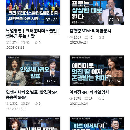
07 : 33
07 : 01
특별공연ㅣ크라운리더스클럽ㅣ
김형준STM-리더환영사
행복을 주는 사람
1,369
45
3
2023.06.24
1,374
15
0
2023.06.21
09 : 28
06 : 56
인생시나리오 발표-안진아SM
이희정RM-리더환영사
송승아SRM
1,176
19
1
2023.10.14
1,302
20
0
2023.02.22