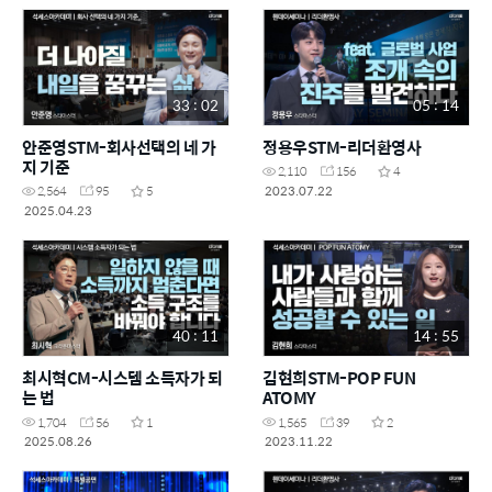
33 : 02
05 : 14
안준영STM-회사선택의 네 가
정용우STM-리더환영사
지 기준
2,110
156
4
2023.07.22
2,564
95
5
2025.04.23
40 : 11
14 : 55
최시혁CM-시스템 소득자가 되
김현희STM-POP FUN
는 법
ATOMY
1,704
56
1
1,565
39
2
2025.08.26
2023.11.22