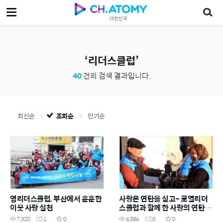
대한민국
리더스클럽
40
건의 검색 결과입니다.
최신순
조회순
인기순
영리더스클럽, 부산에서 훈훈한
사랑은 연탄을 싣고~ 로열리더
이웃 사랑 실천
스클럽과 함께 한 사랑의 연탄배
달
7,320
1
0
6,586
0
0