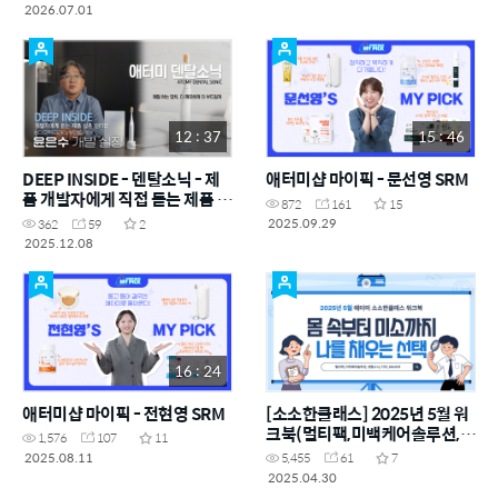
트크림, 덴탈소닉, 필링패드&슈
2026.07.01
바스, SALES, BUSINESS)
12 : 37
15 : 46
DEEP INSIDE - 덴탈소닉 - 제
애터미샵 마이픽 - 문선영 SRM
품 개발자에게 직접 듣는 제품 이
872
161
15
야기
2025.09.29
362
59
2
2025.12.08
16 : 24
애터미샵 마이픽 - 전현영 SRM
[소소한클래스] 2025년 5월 워
크북(멀티팩,미백케어솔루션,덴
1,576
107
11
탈소닉,치약,SALES1)
2025.08.11
5,455
61
7
2025.04.30