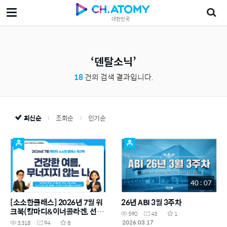
대한민국
덴탈소닉
18
건의 검색 결과입니다.
최신순
조회순
인기순
40 : 07
[소소한클래스] 2026년 7월 워
26년 ABI 3월 3주차
크북(칼마디&이너콜라겐, 선쿠
590
43
1
션&아웃도어패치&스노우 나이
2026.03.17
3,318
94
8