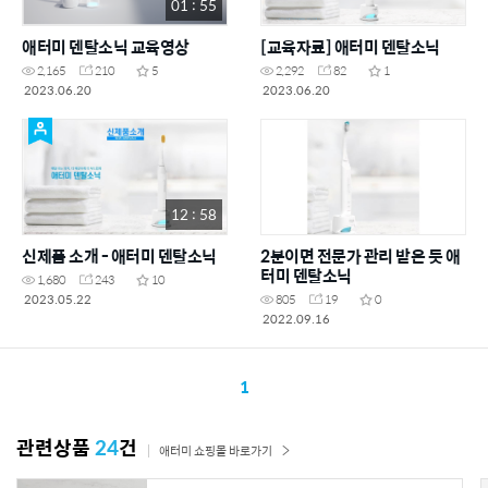
01 : 55
애터미 덴탈소닉 교육영상
[교육자료] 애터미 덴탈소닉
2,165
210
5
2,292
82
1
2023.06.20
2023.06.20
12 : 58
신제품 소개 - 애터미 덴탈소닉
2분이면 전문가 관리 받은 듯 애
터미 덴탈소닉
1,680
243
10
2023.05.22
805
19
0
2022.09.16
1
관련상품
24
건
애터미 쇼핑몰 바로가기