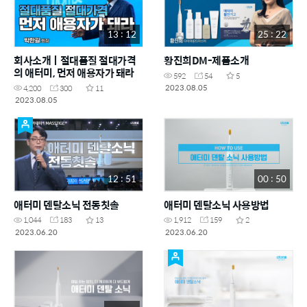
13 : 12
25 : 22
회사소개ㅣ절대품질 절대가격
황진희DM-제품소개
의 애터미, 먼저 애용자가 돼라
592
54
5
2023.08.05
4,200
300
11
2023.08.05
12 : 51
00 : 50
애터미 덴탈소닉 전동칫솔
애터미 덴탈소닉 사용방법
1,044
183
13
1,912
159
2
2023.06.20
2023.06.20