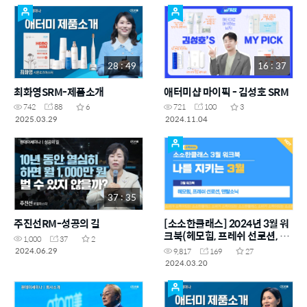
28 : 49
16 : 37
최화영SRM-제품소개
애터미샵 마이픽 - 김성호 SRM
742
88
6
721
100
3
2025.03.29
2024.11.04
37 : 35
주진선RM-성공의 길
[소소한클래스] 2024년 3월 워
크북(헤모힘, 프레쉬 선로션, 덴
1,000
37
2
탈소닉)
2024.06.29
9,817
169
27
2024.03.20