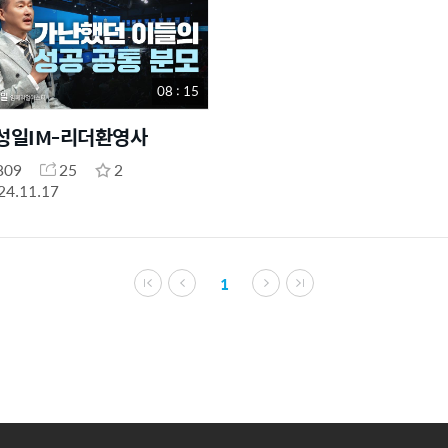
08 : 15
성일IM-리더환영사
809
25
2
24.11.17
1