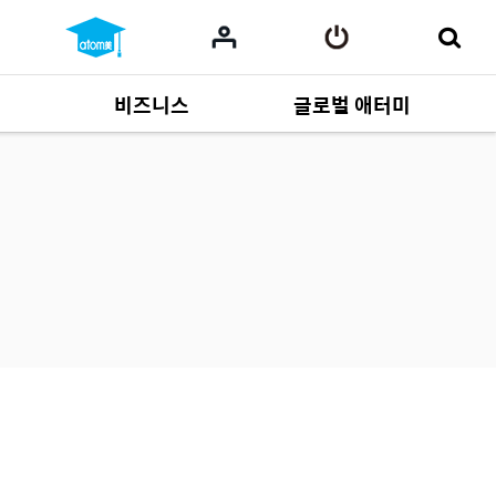
비즈니스
글로벌 애터미
사업 자료
165
Multi-language
551