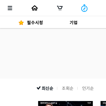
필수시청
기업
경영자 메세지
292
발행물
최신순
조회순
인기순