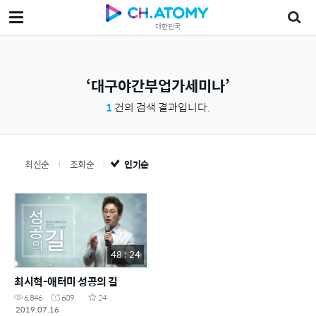
대한민국
대구야간부업가세미나
1
건의 검색 결과입니다.
최신순
조회순
인기순
48 : 24
최시혁-애터미 성공의 길
6,846
609
24
2019.07.16