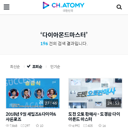
대한민국
다이아몬드마스터
196
건의 검색 결과입니다.
최신순
조회순
인기순
27 : 46
24 : 53
2018년 9월 세일즈&다이아&
도전 오토 판매사 - 도경환 다이
샤론로즈
아몬드 마스터
7,868
297
10
6,992
405
16