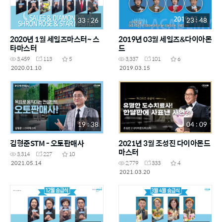
33 : 26
23 : 48
2020년 1월 세일즈마스터~ 스
2019년 03월 세일즈&다이아몬
타마스터
드
3,459
113
5
3,337
101
6
2020.01.10
2019.03.15
19 : 38
04 : 09
김형준STM - 오토판매사
2021년 3월 조성진 다이아몬드
마스터
3,314
227
10
2021.05.14
2,779
333
4
2021.03.20