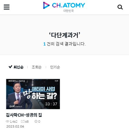
대한민국
다단계과거
1
건의 검색 결과입니다.
최신순
조회순
인기순
33 : 37
김사학CM-성공의 길
1,462
68
0
2023.02.06