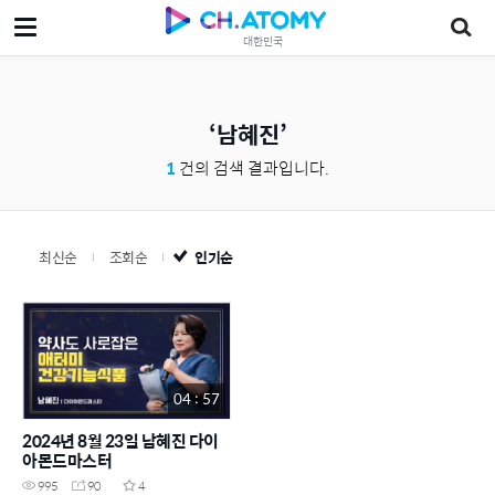
대한민국
남혜진
1
건의 검색 결과입니다.
최신순
조회순
인기순
04 : 57
2024년 8월 23일 남혜진 다이
아몬드마스터
995
90
4