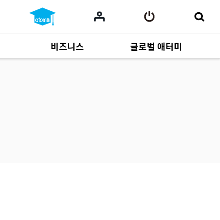
비즈니스
글로벌 애터미
사업 자료
165
Multi-language
551