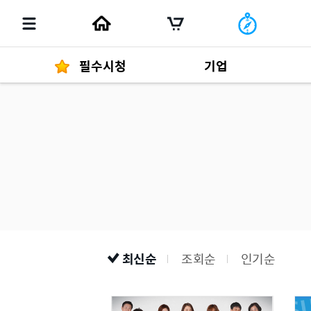
필수시청
기업
경영자 메세지
292
발행물
최신순
조회순
인기순