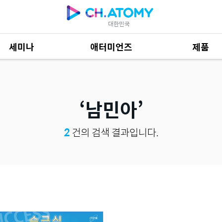
대한민국
세미나
애터미언즈
제품
제품 자료
684
남민아
2
건의 검색 결과입니다.