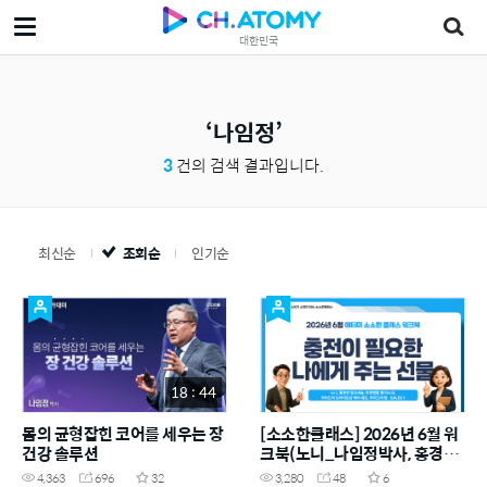
대한민국
나임정
3
건의 검색 결과입니다.
최신순
조회순
인기순
18 : 44
몸의 균형잡힌 코어를 세우는 장
[소소한클래스] 2026년 6월 워
건강 솔루션
크북(노니_나임정박사, 홍경천
밀크씨슬, 쿨촉톡 뷰티, SALES)
4,363
696
32
3,280
48
6