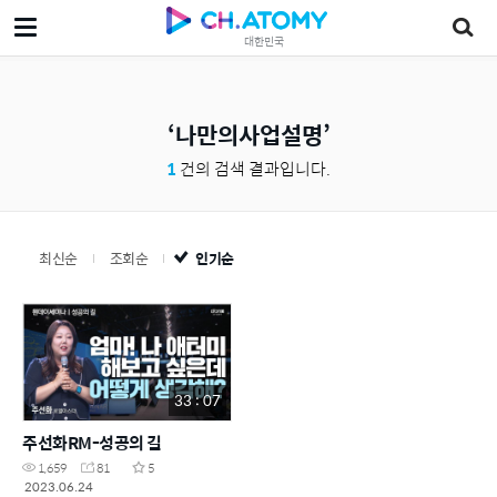
대한민국
나만의사업설명
1
건의 검색 결과입니다.
최신순
조회순
인기순
33 : 07
주선화RM-성공의 길
1,659
81
5
2023.06.24