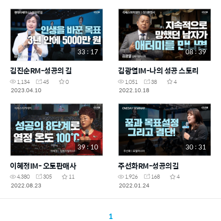
33 : 17
08 : 39
김진순RM-성공의 길
김광열IM-나의 성공 스토리
1,134
45
0
1,051
38
4
2023.04.10
2022.10.18
39 : 10
30 : 31
이혜정IM- 오토판매사
주선화RM-성공의길
4,380
305
11
1,926
168
4
2022.08.23
2022.01.24
1