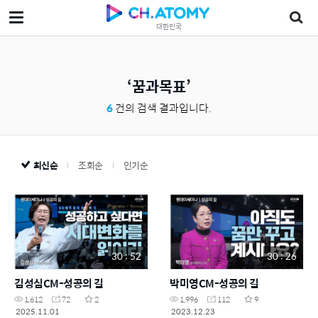
대한민국
꿈과목표
6
건의 검색 결과입니다.
최신순
조회순
인기순
30 : 52
30 : 26
김성심CM-성공의 길
박미영CM-성공의 길
1,612
72
2
1,996
112
9
2025.11.01
2023.12.23