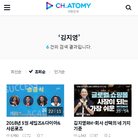
대한민국
김지영
6
건의 검색 결과입니다.
최신순
조회순
인기순
22 : 11
35 : 54
2018년 5월 세일즈&다이아&
김지영RM-회사 선택의 네 가지
샤론로즈
기준
5,980
72
7
1,343
57
2