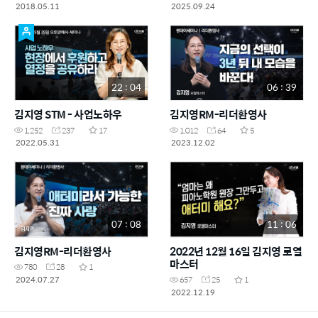
2018.05.11
2025.09.24
22 : 04
06 : 39
김지영 STM - 사업노하우
김지영RM-리더환영사
1,252
237
17
1,012
64
5
2022.05.31
2023.12.02
07 : 08
11 : 06
김지영RM-리더환영사
2022년 12월 16일 김지영 로열
마스터
780
28
1
2024.07.27
657
25
1
2022.12.19