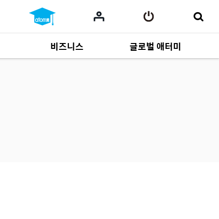
비즈니스
글로벌 애터미
사업 자료
165
Multi-language
551