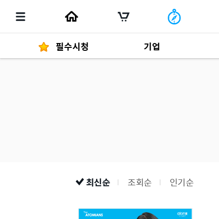
필수시청
기업
경영자 메세지
292
발행물
최신순
조회순
인기순