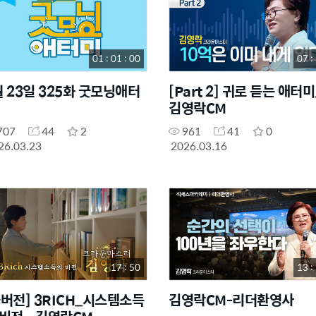
01 : 01 : 00
07 :
월 23일 325화 굿모닝애터
[Part 2] 귀로 듣는 애터미
김영락CM
707
44
2
961
41
0
26.03.23
2026.03.16
17 : 50
13 :
풀버전] 3RICH_시스템소득
김영락CM-리더환영사