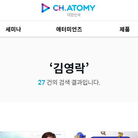
대한민국
세미나
애터미언즈
제품
제품 자료
685
김영락
27
건의 검색 결과입니다.