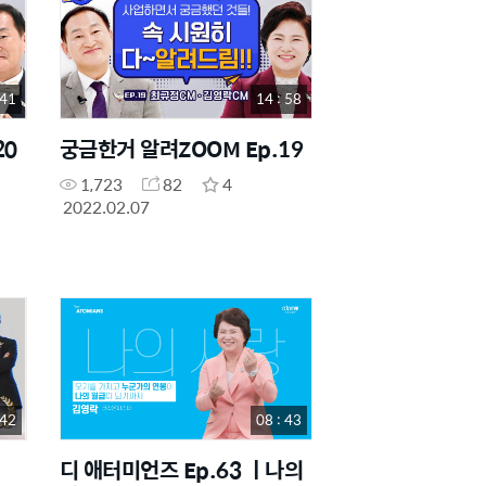
 41
14 : 58
20
궁금한거 알려ZOOM Ep.19
1,723
82
4
2022.02.07
 42
08 : 43
디 애터미언즈 Ep.63 ㅣ나의