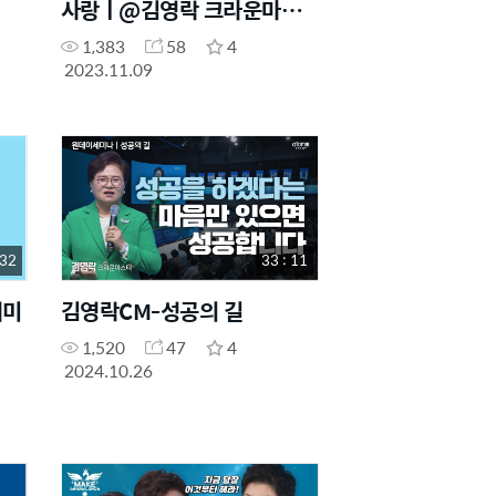
사랑ㅣ@김영락 크라운마스
터
1,383
58
4
2023.11.09
 32
33 : 11
터미
김영락CM-성공의 길
1,520
47
4
2024.10.26