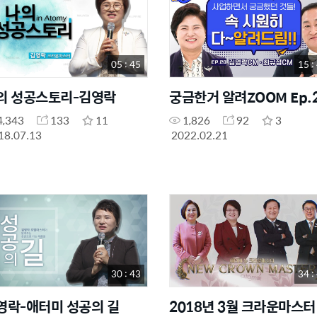
05 : 45
15 :
의 성공스토리-김영락
궁금한거 알려ZOOM Ep.
4,343
133
11
1,826
92
3
18.07.13
2022.02.21
30 : 43
34 :
영락-애터미 성공의 길
2018년 3월 크라운마스터