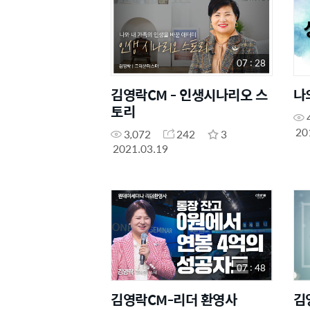
07 : 28
김영락CM - 인생시나리오 스
나
토리
20
3,072
242
3
2021.03.19
07 : 48
김영락CM-리더 환영사
김