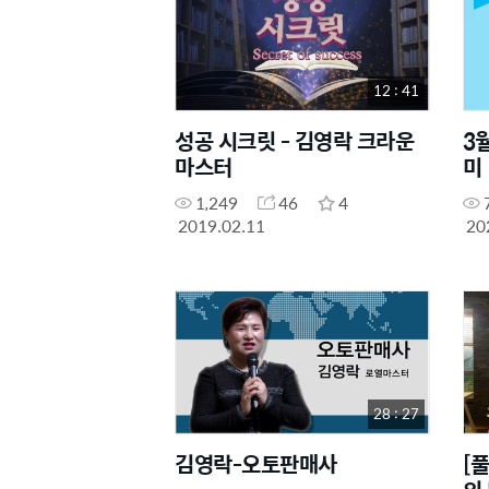
12 : 41
성공 시크릿 - 김영락 크라운
3
마스터
미
1,249
46
4
2019.02.11
20
28 : 27
김영락-오토판매사
[