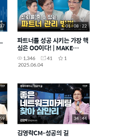
 37
01 : 08 : 22
_
파트너를 성공 시키는 가장 핵
심은 OO이다! | MAKE
IMPERIAL SHOW EP.1
1,346
41
1
2025.06.04
 59
34 : 44
김영락CM-성공의 길