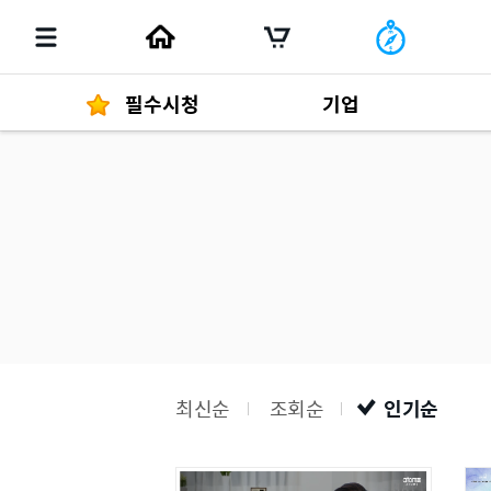
필수시청
기업
경영자 메세지
292
발행물
최신순
조회순
인기순