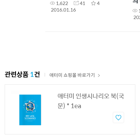
의
1,622
41
4
2016.01.16
20
관련상품
1
건
애터미 쇼핑몰 바로가기
애터미 인생시나리오 북(국
문) * 1ea