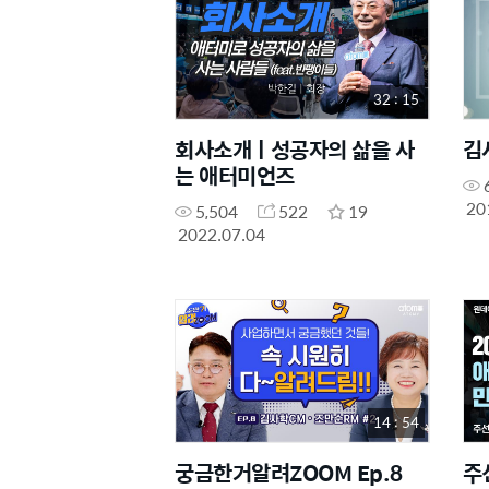
32 : 15
회사소개ㅣ성공자의 삶을 사
김
는 애터미언즈
20
5,504
522
19
2022.07.04
14 : 54
궁금한거알려ZOOM Ep.8
주