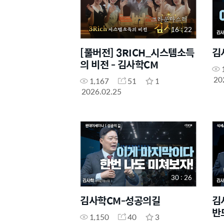
16 : 22
[풀버전] 3RICH_시스템소득
김
의 비전 - 김사학CM
20
1,167
51
1
2026.02.25
30 : 26
김사학CM-성공의길
김
반
1,150
40
3