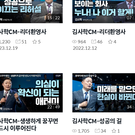
15 : 22
07 :
사학CM-리더환영사
김사학CM-리더환영사
1,230
51
5
964
46
4
23.12.19
2022.12.12
22 : 49
34 :
사학CM-생생하게 꿈꾸면
김사학CM-성공의 길
드시 이루어진다
1,705
34
1