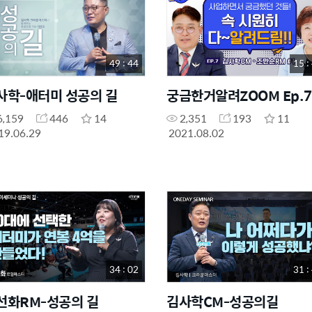
49 : 44
15 :
사학-애터미 성공의 길
궁금한거알려ZOOM Ep.7
6,159
446
14
2,351
193
11
19.06.29
2021.08.02
34 : 02
31 :
선화RM-성공의 길
김사학CM-성공의길