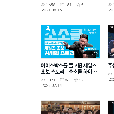
1,658
161
5
2021.08.16
20
11 : 20
아이스박스를 들고뛴 세일즈
주
초보 스토리 - 소소클 하이라
이트 맛보기
20
1,071
86
12
2025.07.14