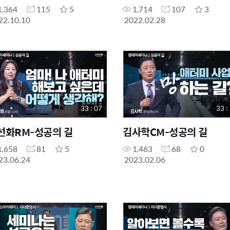
1,364
115
5
1,714
107
3
22.10.10
2022.02.28
33 : 07
33 :
선화RM-성공의 길
김사학CM-성공의 길
1,658
81
5
1,463
68
0
23.06.24
2023.02.06