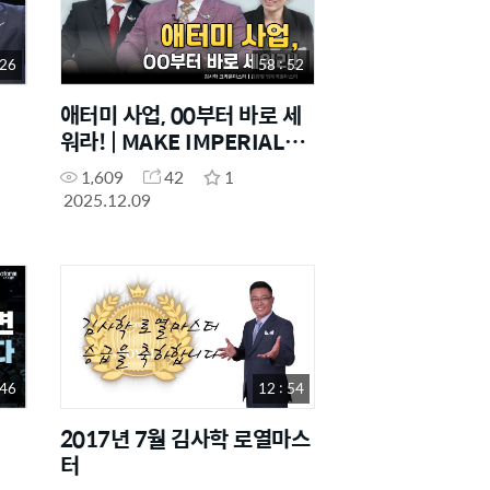
 26
58 : 52
애터미 사업, 00부터 바로 세
워라! | MAKE IMPERIAL
SHOW EP.6
1,609
42
1
2025.12.09
 46
12 : 54
2017년 7월 김사학 로열마스
터