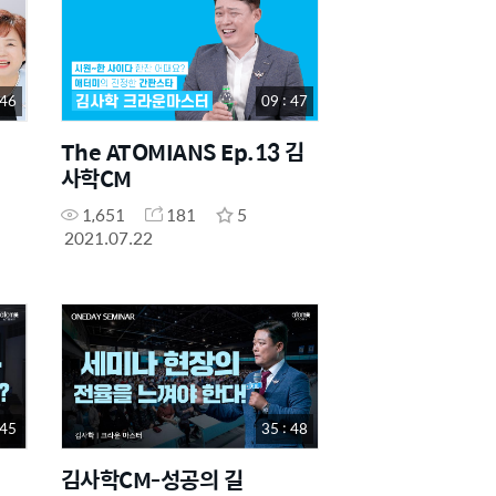
 46
09 : 47
The ATOMIANS Ep.13 김
사학CM
1,651
181
5
2021.07.22
 45
35 : 48
김사학CM-성공의 길