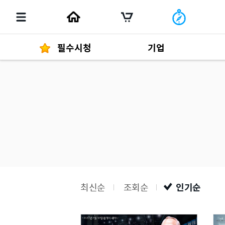
필수시청
기업
경영자 메세지
292
발행물
최신순
조회순
인기순