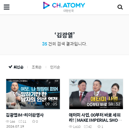
대한민국
김광열
35
건의 검색 결과입니다.
최신순
조회순
인기순
09 : 05
58 : 52
김광열IM-리더환영사
애터미 사업, 00부터 바로 세워
라! | MAKE IMPERIAL SHOW
166
11
0
EP.6
2026.07.19
1,610
42
1