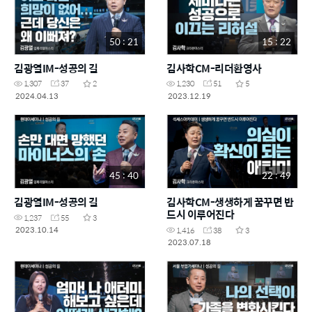
50 : 21
15 : 22
김광열IM-성공의 길
김사학CM-리더환영사
1,307
37
2
1,230
51
5
2024.04.13
2023.12.19
45 : 40
22 : 49
김광열IM-성공의 길
김사학CM-생생하게 꿈꾸면 반
드시 이루어진다
1,237
55
3
2023.10.14
1,416
38
3
2023.07.18