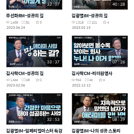
33 : 07
40 : 28
주선화RM-성공의 길
김광열IM-성공의 길
1,658
81
5
1,518
101
4
2023.06.24
2023.02.15
33 : 37
07 : 26
김사학CM-성공의 길
김사학CM-리더환영사
1,466
68
0
964
46
4
2023.02.06
2022.12.12
32 : 53
08 : 39
김광열IM-임페리얼마스터 특강
김광열IM-나의 성공 스토리