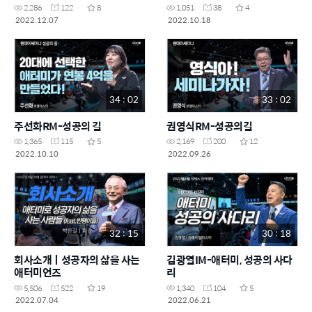
2,286
122
8
1,051
38
4
2022.12.07
2022.10.18
34 : 02
33 : 02
주선화RM-성공의 길
권영식RM-성공의길
1,365
115
5
2,169
200
12
2022.10.10
2022.09.26
32 : 15
30 : 18
회사소개ㅣ성공자의 삶을 사는
김광열IM-애터미, 성공의 사다
애터미언즈
리
5,506
522
19
1,340
104
5
2022.07.04
2022.06.21