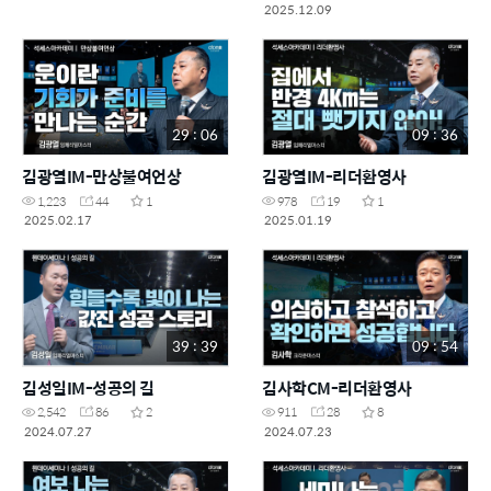
2025.12.09
29 : 06
09 : 36
김광열IM-만상불여언상
김광열IM-리더환영사
1,223
44
1
978
19
1
2025.02.17
2025.01.19
39 : 39
09 : 54
김성일IM-성공의 길
김사학CM-리더환영사
2,542
86
2
911
28
8
2024.07.27
2024.07.23