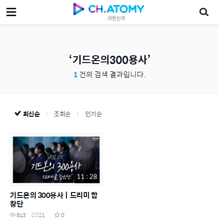
대한민국
기드온의300용사
1
건의 검색 결과입니다.
최신순
조회순
인기순
11 : 28
기드온의 300용사ㅣ드리미 합
창단
813
21
0