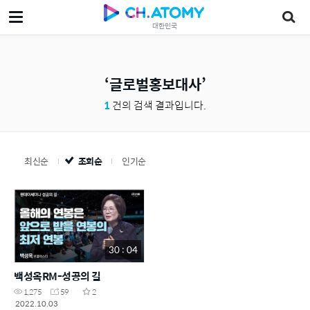
대한민국
글로벌홍보대사
1
건의 검색 결과입니다.
최신순
조회순
인기순
30 : 04
백성옥RM-성공의 길
1,275
59
2
2022.10.03