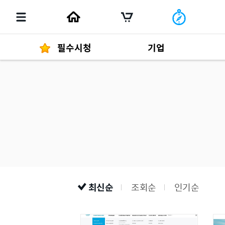
필수시청
기업
경영자 메세지
292
발행물
최신순
조회순
인기순