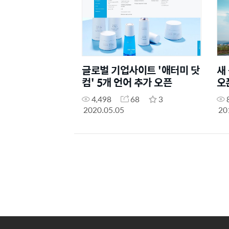
글로벌 기업사이트 '애터미 닷
새
컴' 5개 언어 추가 오픈
오
4,498
68
3
2020.05.05
20