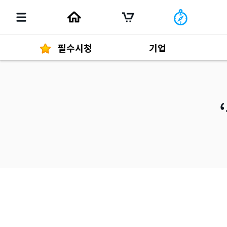
필수시청
기업
경영자 메세지
292
발행물