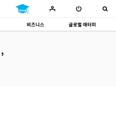
비즈니스
글로벌 애터미
사업 자료
165
Multi-language
551
런