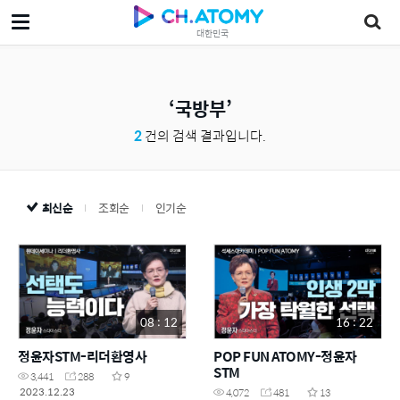
대한민국
국방부
2
건의 검색 결과입니다.
최신순
조회순
인기순
08 : 12
16 : 22
정윤자STM-리더환영사
POP FUN ATOMY-정윤자
STM
3,441
288
9
2023.12.23
4,072
481
13