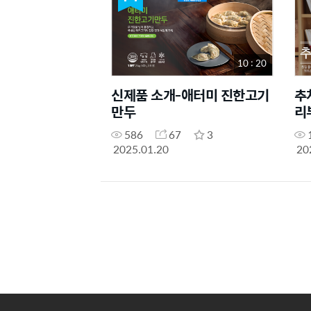
10 : 20
신제품 소개-애터미 진한고기
추
만두
리
선
586
67
3
2025.01.20
20