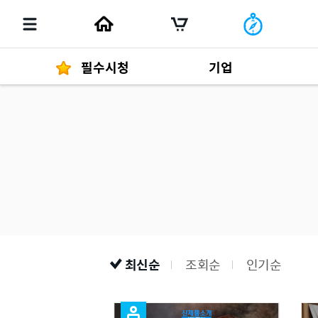
필수시청
기업
경영자 메세지
292
발행물
최신순
조회순
인기순