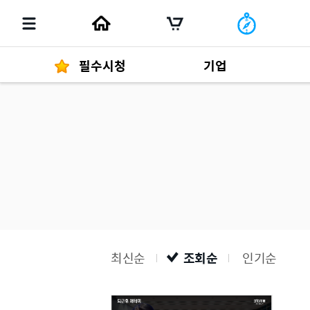
필수시청
기업
경영자 메세지
292
발행물
최신순
조회순
인기순