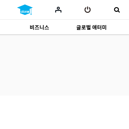
비즈니스
글로벌 애터미
사업 자료
165
Multi-language
551