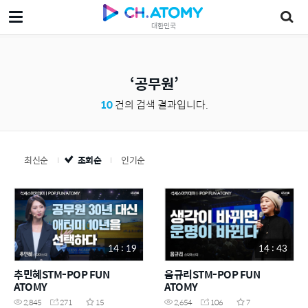
대한민국
공무원
10
건의 검색 결과입니다.
최신순
조회순
인기순
14 : 19
14 : 43
추민혜STM-POP FUN
음규리STM-POP FUN
ATOMY
ATOMY
2,845
271
15
2,654
106
7