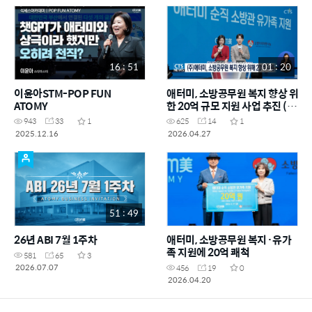
16 : 51
01 : 20
이윤아STM-POP FUN
애터미, 소방공무원 복지 향상 위
ATOMY
한 20억 규모 지원 사업 추진 (정
다은)ㅣCTS뉴스
943
33
1
625
14
1
2025.12.16
2026.04.27
51 : 49
26년 ABI 7월 1주차
애터미, 소방공무원 복지·유가
족 지원에 20억 쾌척
581
65
3
2026.07.07
456
19
0
2026.04.20