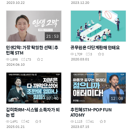
2023.10.22
2023.12.20
21 : 53
인생2막: 가장 탁월한 선택 | 추
공무원은 다단계판매 안돼요
민혜 STM
1,709
3
0
2020.03.01
1,898
173
2
2024.06.10
37 : 40
12 : 08
김미화RM-시스템 소득자가 되
추민혜STM-POP FUN
는 법
ATOMY
1,691
42
5
1,115
61
3
2025.01.21
2023.07.15