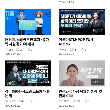
2026.04.27
16 : 51
애터미, 소방공무원 복지·유가
이윤아STM-POP FUN
족 지원에 20억 쾌척
ATOMY
458
19
0
946
33
1
2026.04.20
2025.12.16
37 : 40
21 : 53
김미화RM-시스템 소득자가 되
인생2막: 가장 탁월한 선택 | 추
는 법
민혜 STM
1,692
42
5
1,899
173
2
2025.01.21
2024.06.10