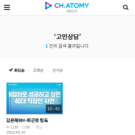
대한민국
고민상담
1
건의 검색 결과입니다.
최신순
조회순
인기순
10 : 42
김은혜RM-퇴근후 팁톡
1,235
85
1
2022.05.10