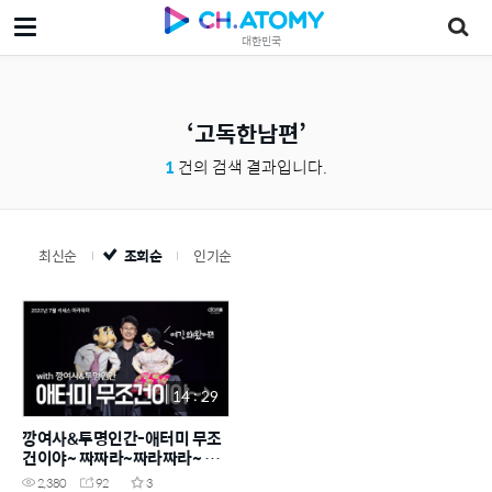
대한민국
고독한남편
1
건의 검색 결과입니다.
최신순
조회순
인기순
14 : 29
깡여사&투명인간-애터미 무조
건이야~ 짜짜라~짜라짜라~ 짠!
짠!짠!
2,380
92
3