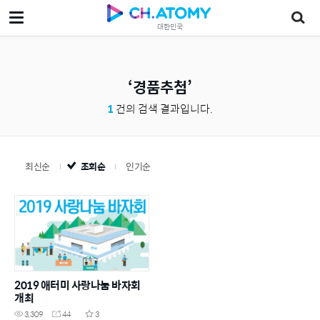
대한민국
경품추첨
1
건의 검색 결과입니다.
최신순
조회순
인기순
2019 애터미 사랑나눔 바자회
개최
3,309
44
3