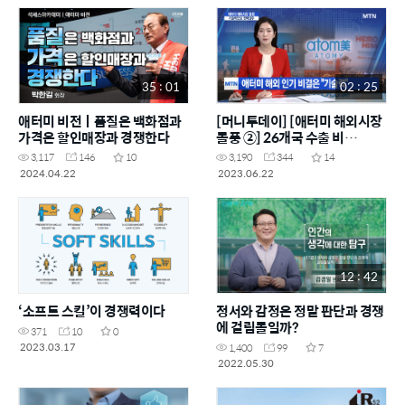
35 : 01
02 : 25
애터미 비전ㅣ품질은 백화점과
[머니투데이] [애터미 해외시장
가격은 할인매장과 경쟁한다
돌풍 ②] 26개국 수출 비
결…"글로벌 기술 경쟁력"
3,117
146
10
3,190
344
14
2024.04.22
2023.06.22
12 : 42
‘소프트 스킬’이 경쟁력이다
정서와 감정은 정말 판단과 경쟁
에 걸림돌일까?
371
10
0
2023.03.17
1,400
99
7
2022.05.30