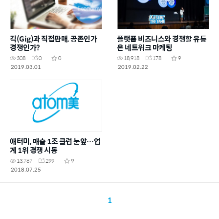
긱(Gig)과 직접판매, 공존인가
플랫폼 비즈니스와 경쟁할 유통
경쟁인가?
은 네트워크 마케팅
308
0
0
18,918
178
9
2019.03.01
2019.02.22
애터미, 매출 1조 클럽 눈앞…업
계 1위 경쟁 시동
13,767
299
9
2018.07.25
1