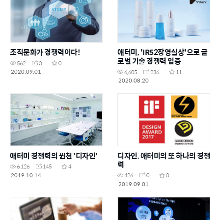
조직문화가 경쟁력이다!
애터미, 'IR52장영실상'으로 글
로벌 기술 경쟁력 입증
562
0
0
2020.09.01
6,605
236
11
2020.08.20
애터미 경쟁력의 원천 '디자인'
디자인, 애터미의 또 하나의 경쟁
력
6,126
145
4
2019.10.14
426
0
0
2019.09.01