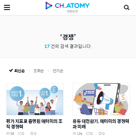
대한민국
경쟁
17
건의 검색 결과입니다.
최신순
조회순
인기순
평가 지표로 증명된 애터미의 조
유통 대전환기, 애터미의 경쟁력
직 경쟁력
과 미래
58
0
0
136
0
0