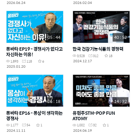
2026.06.24
2026.02.04
05 : 44
40 : 52
몽바타 EP19 - 경쟁사가 없다고
한국 건강기능식품의 경쟁력
자신하는 이유!
3,528
312
18
2024.12.17
1,893
118
6
2025.01.20
06 : 18
14 : 32
몽바타 EP16 - 몽상이 생각하는
유현주STM-POP FUN
경쟁사
ATOMY
1,177
54
1
1,002
32
1
2024.11.11
2024.06.19