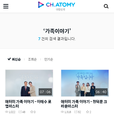
대한민국
가족이야기
7
건의 검색 결과입니다.
최신순
조회순
인기순
07 : 06
06 : 40
애터미 가족 이야기 - 이태수 로
애터미 가족 이야기 - 정덕문 크
열마스터
라운마스터
1,022
48
0
1,318
52
2