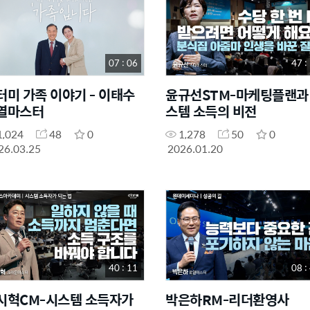
07 : 06
47 :
터미 가족 이야기 - 이태수
윤규선STM-마케팅플랜과
열마스터
스템 소득의 비전
1,024
48
0
1,278
50
0
26.03.25
2026.01.20
40 : 11
08 :
시혁CM-시스템 소득자가
박은하RM-리더환영사