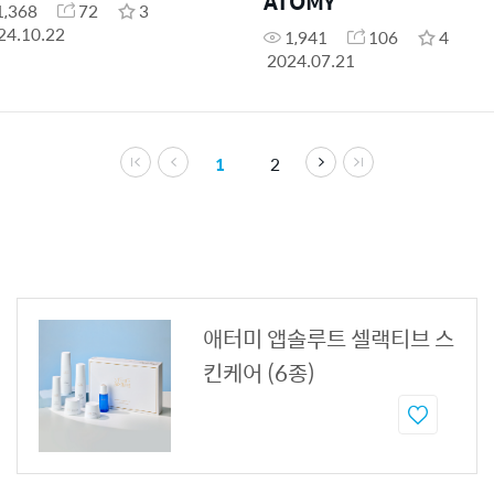
ATOMY
1,368
72
3
24.10.22
1,941
106
4
2024.07.21
1
2
애터미 앱솔루트 셀랙티브 스
킨케어 (6종)