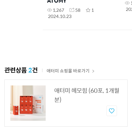
ATOMY
20
1,267
58
1
2024.10.23
관련상품
2
건
애터미 쇼핑몰 바로가기
애터미 헤모힘 (60포, 1개월
분)