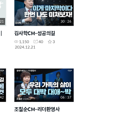
 21
30 : 26
|
김사학CM-성공의길
1,150
40
3
2024.12.21
 42
06 : 37
조칠순CM-리더환영사