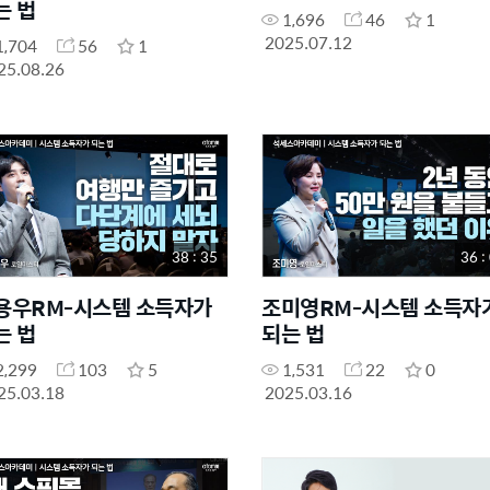
는 법
1,696
46
1
2025.07.12
1,704
56
1
25.08.26
38 : 35
36 :
용우RM-시스템 소득자가
조미영RM-시스템 소득자
는 법
되는 법
2,299
103
5
1,531
22
0
25.03.18
2025.03.16