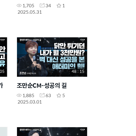
1,705
34
1
2025.05.31
 05
48 : 15
가
조만순CM-성공의 길
1,885
63
5
2025.03.01