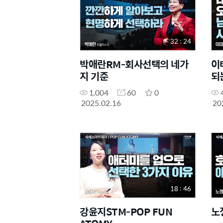
32 : 24
박애란RM-회사선택의 네가
이
지 기준
되
1,004
60
0
2025.02.16
20
18 : 46
강윤지STM-POP FUN
노