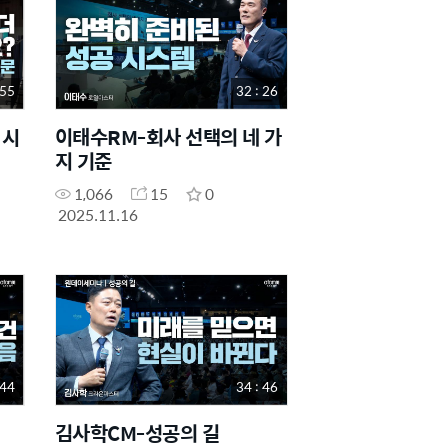
 55
32 : 26
 시
이태수RM-회사 선택의 네 가
지 기준
1,066
15
0
2025.11.16
 44
34 : 46
김사학CM-성공의 길