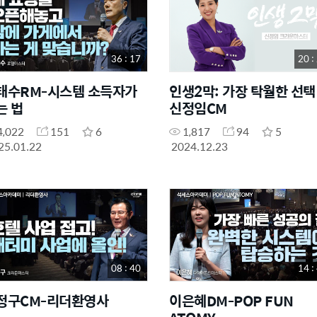
36 : 17
20 :
태수RM-시스템 소득자가
인생2막: 가장 탁월한 선택 
는 법
신정임CM
4,022
151
6
1,817
94
5
25.01.22
2024.12.23
08 : 40
14 :
정구CM-리더환영사
이은혜DM-POP FUN