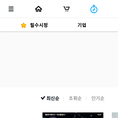
필수시청
기업
경영자 메세지
292
발행물
최신순
조회순
인기순