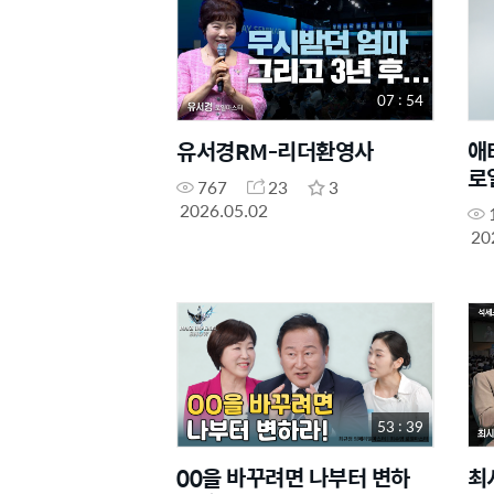
07 : 54
유서경RM-리더환영사
애
로
767
23
3
2026.05.02
20
53 : 39
00을 바꾸려면 나부터 변하
최