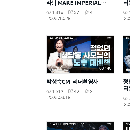
라! | MAKE IMPERIAL
되
SHOW EP.5
1,816
37
4
2025.10.28
20
08 : 40
박성숙CM-리더환영사
정
되
1,519
49
2
2025.03.18
20