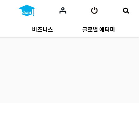
비즈니스
글로벌 애터미
사업 자료
165
Multi-language
551