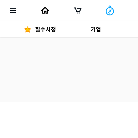
필수시청
기업
경영자 메세지
292
발행물