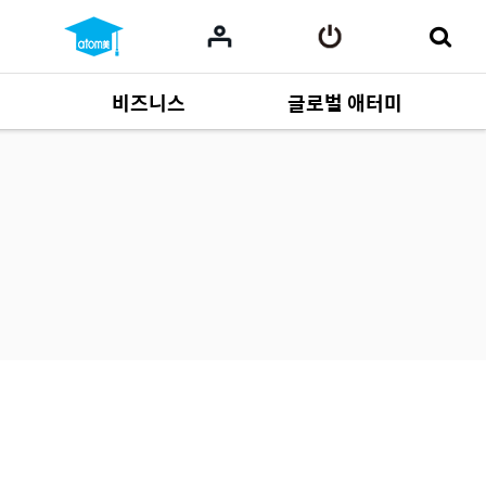
비즈니스
글로벌 애터미
사업 자료
165
Multi-language
551