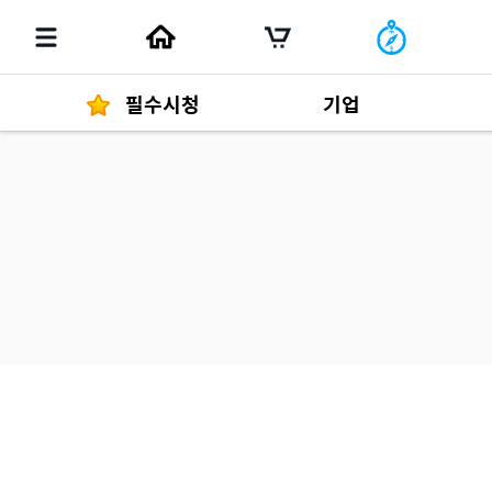
필수시청
기업
경영자 메세지
292
발행물