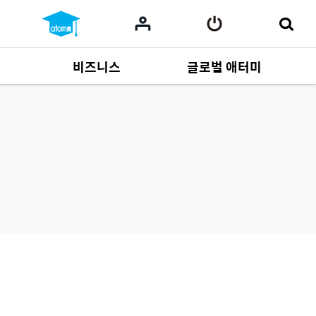
비즈니스
글로벌 애터미
사업 자료
165
Multi-language
551