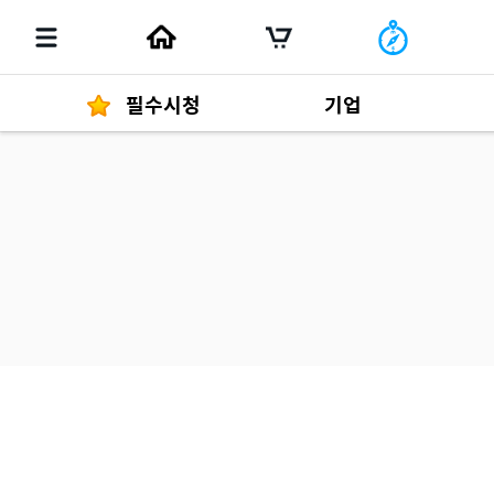
필수시청
기업
경영자 메세지
292
발행물