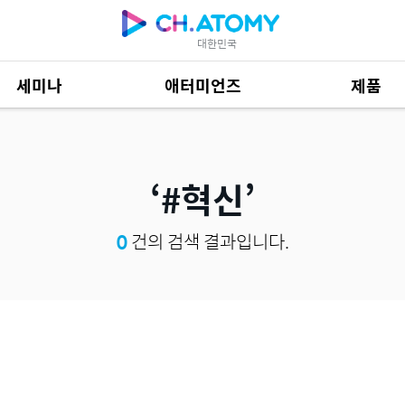
대한민국
세미나
애터미언즈
제품
제품 자료
685
#혁신
0
건의 검색 결과입니다.