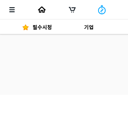
필수시청
기업
경영자 메세지
292
발행물