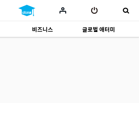
비즈니스
글로벌 애터미
사업 자료
165
Multi-language
551