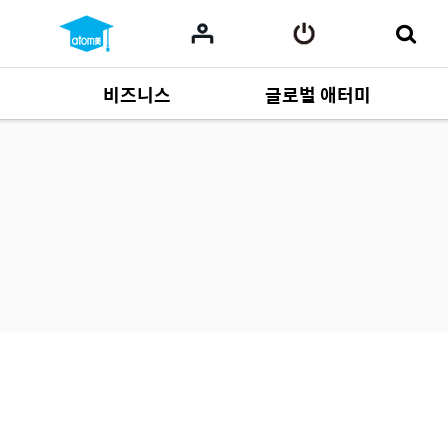
비즈니스
글로벌 애터미
사업 자료
165
Multi-language
551