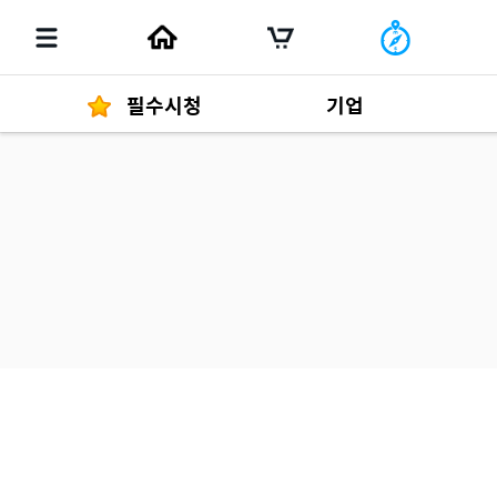
필수시청
기업
경영자 메세지
292
발행물